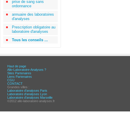
prise de sang sans
ordonnance
annuaire des laboratoires
d'analyses
Prescription obligatoire au
laboratoire d'analyses
Tous les conseils ...
Haut de page
Allo-Laboratoire-Analyses ?
Sites Partenaires
Liens Partenaires
CGU
CONTACT
Grandes villes :
Laboratoire d'analyses Paris
Laboratoire d'analyses Lyon
Laboratoire d'analyses Marseille
©2012 allo-laboratoire-analyses.fr