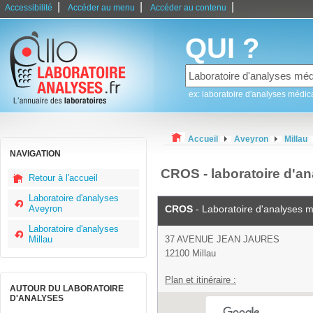
|
|
|
Accessibilité
Accéder au menu
Accéder au contenu
QUI ?
ex: laboratoire d'analyses médic
Accueil
Aveyron
Millau
NAVIGATION
CROS - laboratoire d'an
Retour à l'accueil
Laboratoire d'analyses
Aveyron
CROS
- Laboratoire d'analyses 
Laboratoire d'analyses
Millau
37 AVENUE JEAN JAURES
12100 Millau
Plan et itinéraire :
AUTOUR DU LABORATOIRE
D'ANALYSES