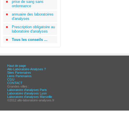
prise de sang sans
ordonnance
annuaire des laboratoires
d'analyses
Prescription obligatoire au
laboratoire d'analyses
Tous les conseils ...
Haut de page
Allo-Laboratoire-Analyses ?
Sites Partenaires
Liens Partenaires
CGU
CONTACT
Grandes villes :
Laboratoire d'analyses Paris
Laboratoire d'analyses Lyon
Laboratoire d'analyses Marseille
©2012 allo-laboratoire-analyses.fr