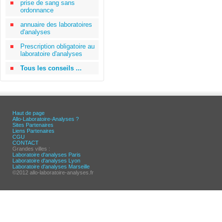
prise de sang sans
ordonnance
annuaire des laboratoires
d'analyses
Prescription obligatoire au
laboratoire d'analyses
Tous les conseils ...
Haut de page
Allo-Laboratoire-Analyses ?
Sites Partenaires
Liens Partenaires
CGU
CONTACT
Grandes villes :
Laboratoire d'analyses Paris
Laboratoire d'analyses Lyon
Laboratoire d'analyses Marseille
©2012 allo-laboratoire-analyses.fr