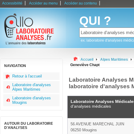
|
|
|
Accessibilité
Accéder au menu
Accéder au contenu
QUI ?
ex: laboratoire d'analyses médic
Accueil
Alpes Maritimes
Geneviève Chapt
NAVIGATION
Retour à l'accueil
Laboratoire Analyses M
Laboratoire d'analyses
laboratoire d'analyses
Alpes Maritimes
Laboratoire d'analyses
Laboratoire Analyses Médical
Mougins
d'analyses médicales
AUTOUR DU LABORATOIRE
56 AVENUE MARECHAL JUIN
D'ANALYSES
06250 Mougins