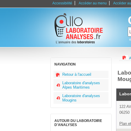
|
|
Accessibilité
Accéder au menu
Accéder au
e
A
NAVIGATION
Labo
Retour à l'accueil
Moug
Laboratoire d'analyses
Alpes Maritimes
Labor
Laboratoire d'analyses
Mougins
122 A
06250
AUTOUR DU LABORATOIRE
Plan et
D'ANALYSES