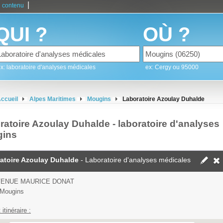
|
 contenu
QUI ?
OÙ ?
x: laboratoire d'analyses médicales
ex: Cergy ou 95000
ccueil
Alpes Maritimes
Mougins
Laboratoire Azoulay Duhalde
ratoire Azoulay Duhalde - laboratoire d'analyses
ins
atoire Azoulay Duhalde
- Laboratoire d'analyses médicales
VENUE MAURICE DONAT
 Mougins
 itinéraire :