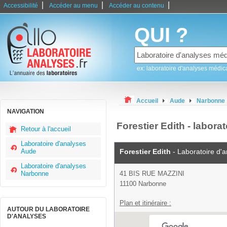
|
|
|
Accessibilité
Accéder au menu
Accéder au contenu
QUI ?
ex: laboratoire d'analyses médic
Accueil
Aude
Narbonne
NAVIGATION
Forestier Edith - labor
Retour à l'accueil
Laboratoire d'analyses
Aude
Forestier Edith
- Laboratoire d'
Laboratoire d'analyses
Narbonne
41 BIS RUE MAZZINI
11100 Narbonne
Plan et itinéraire :
AUTOUR DU LABORATOIRE
D'ANALYSES