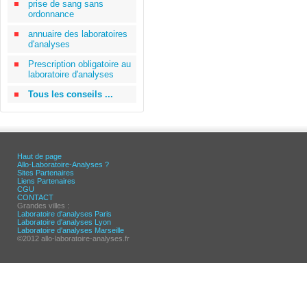
prise de sang sans
ordonnance
annuaire des laboratoires
d'analyses
Prescription obligatoire au
laboratoire d'analyses
Tous les conseils ...
Haut de page
Allo-Laboratoire-Analyses ?
Sites Partenaires
Liens Partenaires
CGU
CONTACT
Grandes villes :
Laboratoire d'analyses Paris
Laboratoire d'analyses Lyon
Laboratoire d'analyses Marseille
©2012 allo-laboratoire-analyses.fr