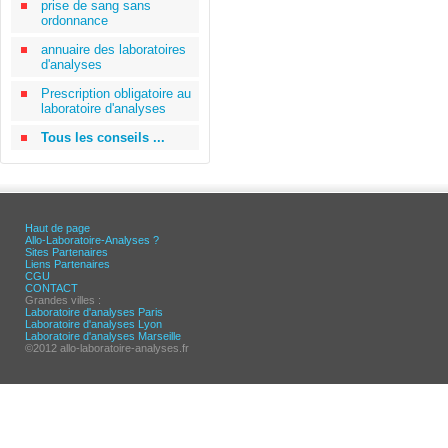
prise de sang sans
ordonnance
annuaire des laboratoires
d'analyses
Prescription obligatoire au
laboratoire d'analyses
Tous les conseils ...
Haut de page
Allo-Laboratoire-Analyses ?
Sites Partenaires
Liens Partenaires
CGU
CONTACT
Grandes villes :
Laboratoire d'analyses Paris
Laboratoire d'analyses Lyon
Laboratoire d'analyses Marseille
©2012 allo-laboratoire-analyses.fr