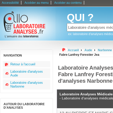
|
|
|
Accessibilité
Accéder au menu
Accéder au contenu
QUI ?
ex: laboratoire d'analyses médic
Accueil
Aude
Narbonne
Fabre Lanfrey Forestier Jea
NAVIGATION
Retour à l'accueil
Laboratoire Analyses
Laboratoire d'analyses
Fabre Lanfrey Foresti
Aude
d'analyses Narbonne
Laboratoire d'analyses
Narbonne
Laboratoire Analyses Médicales
- Laboratoire d'analyses médical
AUTOUR DU LABORATOIRE
D'ANALYSES