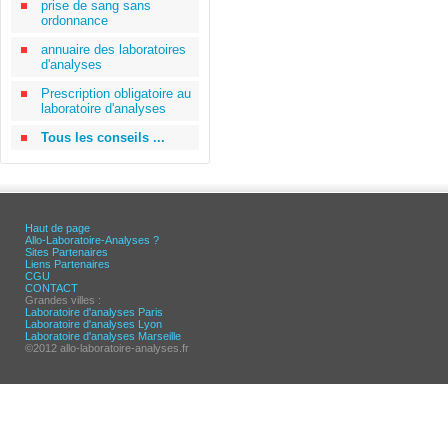
prise de sang sans
ordonnance
annuaire des laboratoires
d'analyses
Prescription obligatoire au
laboratoire d'analyses
Tous les conseils ...
Haut de page
Allo-Laboratoire-Analyses ?
Sites Partenaires
Liens Partenaires
CGU
CONTACT
Grandes villes :
Laboratoire d'analyses Paris
Laboratoire d'analyses Lyon
Laboratoire d'analyses Marseille
©2012 allo-laboratoire-analyses.fr