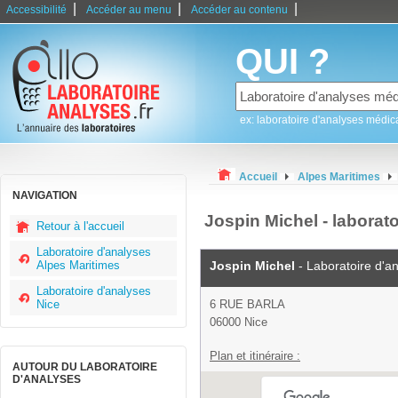
|
|
|
Accessibilité
Accéder au menu
Accéder au contenu
QUI ?
ex: laboratoire d'analyses médic
Accueil
Alpes Maritimes
NAVIGATION
Jospin Michel - laborat
Retour à l'accueil
Laboratoire d'analyses
Alpes Maritimes
Jospin Michel
- Laboratoire d'a
Laboratoire d'analyses
Nice
6 RUE BARLA
06000 Nice
Plan et itinéraire :
AUTOUR DU LABORATOIRE
D'ANALYSES