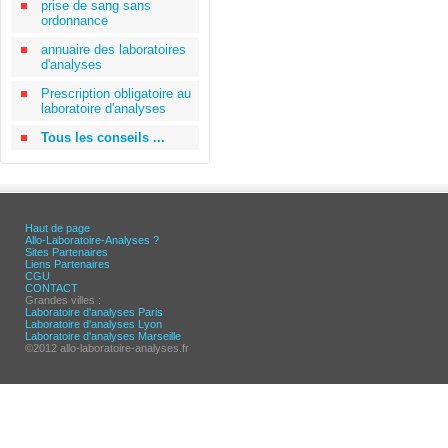
prise de sang sans
ordonnance
annuaire des laboratoires
d'analyses
Prescription obligatoire au
laboratoire d'analyses
Tous les conseils ...
Haut de page
Allo-Laboratoire-Analyses ?
Sites Partenaires
Liens Partenaires
CGU
CONTACT
Grandes villes :
Laboratoire d'analyses Paris
Laboratoire d'analyses Lyon
Laboratoire d'analyses Marseille
©2012 allo-laboratoire-analyses.fr