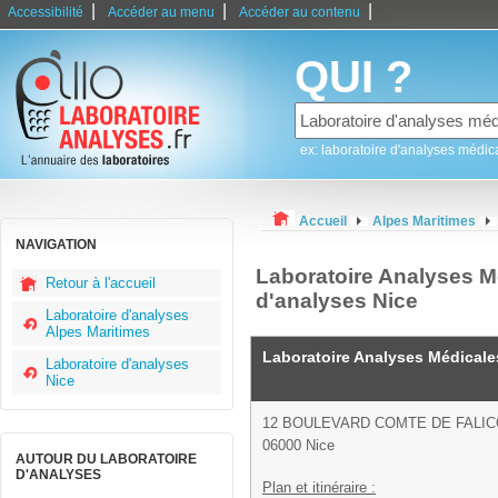
|
|
|
Accessibilité
Accéder au menu
Accéder au contenu
QUI ?
ex: laboratoire d'analyses médic
Accueil
Alpes Maritimes
NAVIGATION
Laboratoire Analyses Mé
Retour à l'accueil
d'analyses Nice
Laboratoire d'analyses
Alpes Maritimes
Laboratoire Analyses Médicale
Laboratoire d'analyses
Nice
12 BOULEVARD COMTE DE FALI
06000 Nice
AUTOUR DU LABORATOIRE
D'ANALYSES
Plan et itinéraire :