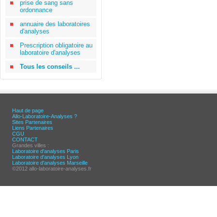
prise de sang sans
ordonnance
annuaire des laboratoires
d'analyses
Prescription obligatoire au
laboratoire d'analyses
Tous les conseils ...
Haut de page
Allo-Laboratoire-Analyses ?
Sites Partenaires
Liens Partenaires
CGU
CONTACT
Grandes villes :
Laboratoire d'analyses Paris
Laboratoire d'analyses Lyon
Laboratoire d'analyses Marseille
©2012 allo-laboratoire-analyses.fr