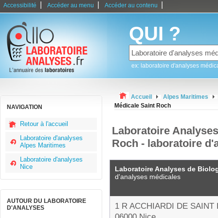
|
|
|
Accessibilité
Accéder au menu
Accéder au contenu
QUI ?
ex: laboratoire d'analyses médic
Accueil
Alpes Maritimes
Médicale Saint Roch
NAVIGATION
Retour à l'accueil
Laboratoire Analyses
Laboratoire d'analyses
Roch - laboratoire d'
Alpes Maritimes
Laboratoire d'analyses
Nice
Laboratoire Analyses de Biolo
d'analyses médicales
AUTOUR DU LABORATOIRE
1 R ACCHIARDI DE SAINT
D'ANALYSES
06000 Nice