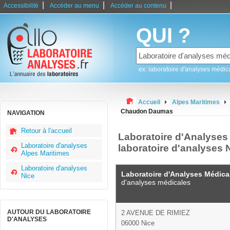
|
|
|
Accessibilité
Accéder au menu
Accéder au contenu
QUI ?
ex: laboratoire d'analyses médic
Accueil
Alpes Maritimes
Chaudon Daumas
NAVIGATION
Retour à l'accueil
Laboratoire d'Analyse
Laboratoire d'analyses
laboratoire d'analyses 
Alpes Maritimes
Laboratoire d'analyses
Laboratoire d'Analyses Médi
Nice
d'analyses médicales
AUTOUR DU LABORATOIRE
2 AVENUE DE RIMIEZ
D'ANALYSES
06000 Nice