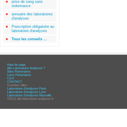
prise de sang sans
ordonnance
annuaire des laboratoires
d'analyses
Prescription obligatoire au
laboratoire d'analyses
Tous les conseils ...
Haut de page
Allo-Laboratoire-Analyses ?
Sites Partenaires
Liens Partenaires
CGU
CONTACT
Grandes villes :
Laboratoire d'analyses Paris
Laboratoire d'analyses Lyon
Laboratoire d'analyses Marseille
©2012 allo-laboratoire-analyses.fr