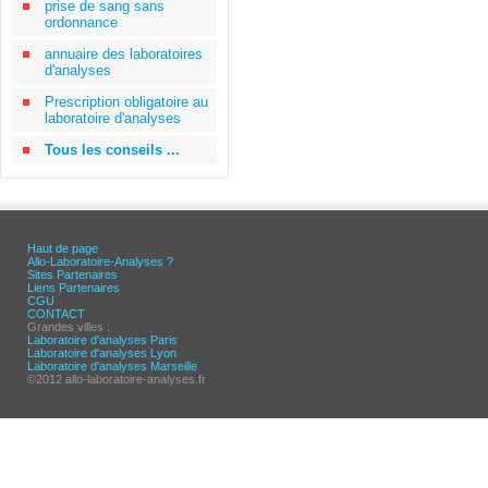
prise de sang sans
ordonnance
annuaire des laboratoires
d'analyses
Prescription obligatoire au
laboratoire d'analyses
Tous les conseils ...
Haut de page
Allo-Laboratoire-Analyses ?
Sites Partenaires
Liens Partenaires
CGU
CONTACT
Grandes villes :
Laboratoire d'analyses Paris
Laboratoire d'analyses Lyon
Laboratoire d'analyses Marseille
©2012 allo-laboratoire-analyses.fr