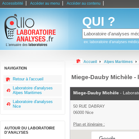
|
|
|
Accessibilité
Accéder au menu
Accéder au contenu
QUI ?
ex: laboratoire d'analyses médic
Accueil
Alpes Maritimes
NAVIGATION
Miege-Dauby Michèle - l
Retour à l'accueil
Laboratoire d'analyses
Alpes Maritimes
Miege-Dauby Michèle
- Laborat
Laboratoire d'analyses
Nice
50 RUE DABRAY
06000 Nice
Plan et itinéraire :
AUTOUR DU LABORATOIRE
D'ANALYSES