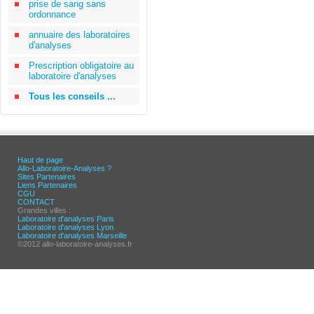
prise de sang sans
ordonnance
annuaire des laboratoires
d'analyses
Prescription obligatoire au
laboratoire d'analyses
Tous les conseils ...
Haut de page
Allo-Laboratoire-Analyses ?
Sites Partenaires
Liens Partenaires
CGU
CONTACT
Grandes villes :
Laboratoire d'analyses Paris
Laboratoire d'analyses Lyon
Laboratoire d'analyses Marseille
©2012 allo-laboratoire-analyses.fr