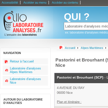
|
|
|
Accessibilité
Accéder au menu
Accéder au contenu
QUI ?
ex: laboratoire d'analyses médic
Accueil
Alpes Maritimes
NAVIGATION
Pastorini et Brourhant (
Retour à l'accueil
Nice
Laboratoire d'analyses
Alpes Maritimes
Pastorini et Brourhant (SCP)
- 
Laboratoire d'analyses
Nice
4 AVENUE DU RAY
06000 Nice
AUTOUR DU LABORATOIRE
Plan et itinéraire :
D'ANALYSES