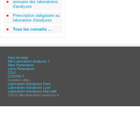
annuaire des laboratoires
d'analyses
Prescription obligatoire au
laboratoire d'analyses
Tous les conseils ...
Haut de page
Allo-Laboratoire-Analyses ?
Sites Partenaires
Liens Partenaires
CGU
CONTACT
Grandes villes :
Laboratoire d'analyses Paris
Laboratoire d'analyses Lyon
Laboratoire d'analyses Marseille
©2012 allo-laboratoire-analyses.fr