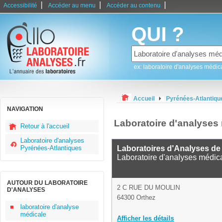
|
|
|
Accessibilité
Accéder au menu
Accéder au contenu
QUI ?
ex: laboratoire d'analyses médic
Accueil
Pyrénées-Atlantiqu
NAVIGATION
Laboratoire d'analyses
Retour à l'accueil
Laboratoire d'analyses
Pyrénées-Atlantiques
Laboratoires d'Analyses de 
Laboratoire d'analyses médic
AUTOUR DU LABORATOIRE
2 C RUE DU MOULIN
D'ANALYSES
64300 Orthez
laboratoire d'analyse
médicale
Afficher les détails