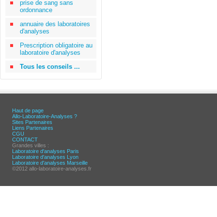
prise de sang sans
ordonnance
annuaire des laboratoires
d'analyses
Prescription obligatoire au
laboratoire d'analyses
Tous les conseils ...
Haut de page
Allo-Laboratoire-Analyses ?
Sites Partenaires
Liens Partenaires
CGU
CONTACT
Grandes villes :
Laboratoire d'analyses Paris
Laboratoire d'analyses Lyon
Laboratoire d'analyses Marseille
©2012 allo-laboratoire-analyses.fr