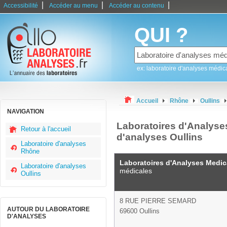
|
|
|
Accessibilité
Accéder au menu
Accéder au contenu
QUI ?
ex: laboratoire d'analyses médic
Accueil
Rhône
Oullins
NAVIGATION
Laboratoires d'Analyses
Retour à l'accueil
d'analyses Oullins
Laboratoire d'analyses
Rhône
Laboratoires d'Analyses Medic
Laboratoire d'analyses
médicales
Oullins
8 RUE PIERRE SEMARD
AUTOUR DU LABORATOIRE
69600 Oullins
D'ANALYSES