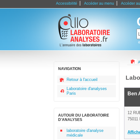
|
|
Accessibilité
Accéder au menu
Accéder au
e
A
NAVIGATION
Labo
Retour à l'accueil
Laboratoire d'analyses
Paris
Ben 
12 RU
AUTOUR DU LABORATOIRE
75011 
D'ANALYSES
laboratoire d'analyse
Affich
médicale