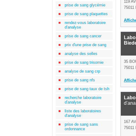
119 A
prise de sang glycémie
75011 
prise de sang plaquettes
Affich
rendez-vous laboratoire
d'analyse
prise de sang cancer
Labo
Bied
prix d'une prise de sang
analyse des selles
35 B
prise de sang trisomie
75011 
analyse de sang crp
prise de sang nfs
Affich
prise de sang taux de tsh
Labo
recherche laboratoire
d'analyse
d'ana
liste des laboratoires
d'analyse
167 A
prise de sang sans
75011 
ordonnance