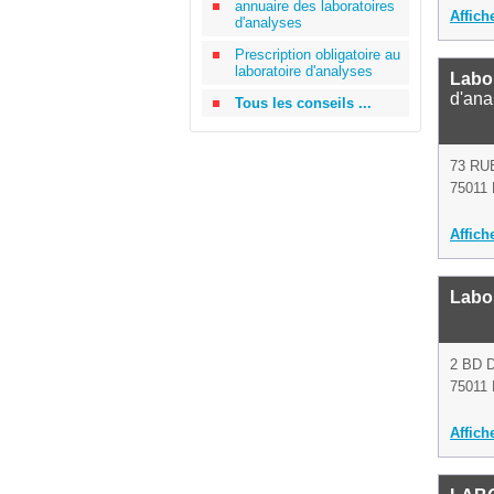
annuaire des laboratoires
Affich
d'analyses
Prescription obligatoire au
laboratoire d'analyses
Labor
d'ana
Tous les conseils ...
73 RU
75011 
Affich
Labor
2 BD 
75011 
Affich