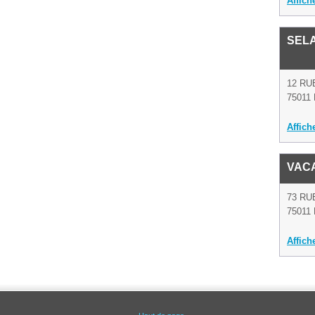
Affich
SELA
12 RU
75011 
Affich
VAC
73 RU
75011 
Affich