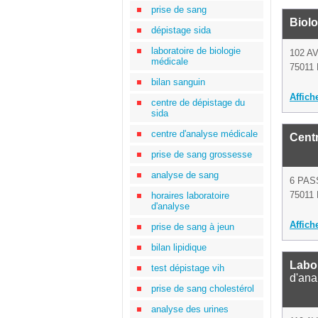
prise de sang
Biolo
dépistage sida
laboratoire de biologie
102 A
médicale
75011 
bilan sanguin
Affich
centre de dépistage du
sida
centre d'analyse médicale
Cent
prise de sang grossesse
analyse de sang
6 PAS
75011 
horaires laboratoire
d'analyse
Affich
prise de sang à jeun
bilan lipidique
Labor
test dépistage vih
d'ana
prise de sang cholestérol
analyse des urines