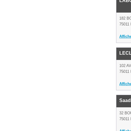
LAB
182 B
75011 
Affich
LEC
102 A
75011 
Affich
Saad
32 BO
75011 