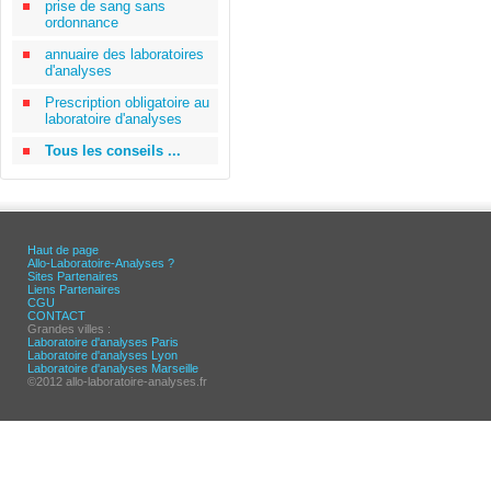
prise de sang sans
ordonnance
annuaire des laboratoires
d'analyses
Prescription obligatoire au
laboratoire d'analyses
Tous les conseils ...
Haut de page
Allo-Laboratoire-Analyses ?
Sites Partenaires
Liens Partenaires
CGU
CONTACT
Grandes villes :
Laboratoire d'analyses Paris
Laboratoire d'analyses Lyon
Laboratoire d'analyses Marseille
©2012 allo-laboratoire-analyses.fr