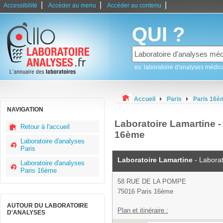
|
|
|
Accessibilité
Accéder au menu
Accéder au contenu
QUI ?
ex: laboratoire d'analyses médic
Accueil
Paris
Paris 16è
NAVIGATION
Laboratoire Lamartine -
Retour à l'accueil
16ème
Laboratoire d'analyses
Paris
Laboratoire Lamartine
- Laborat
Laboratoire d'analyses
Paris 16ème
58 RUE DE LA POMPE
75016 Paris 16ème
AUTOUR DU LABORATOIRE
Plan et itinéraire :
D'ANALYSES