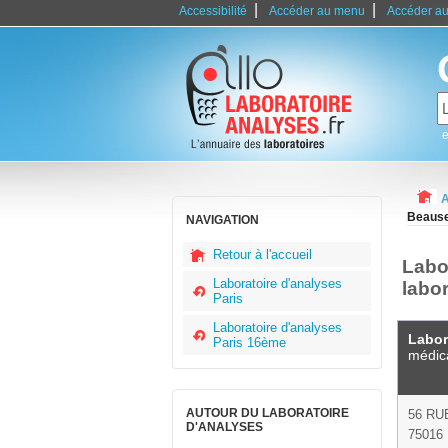
|
|
Accessibilité
Accéder au menu
Accéder au
e
A
Beause
NAVIGATION
Retour à l'accueil
Labo
Laboratoire d'analyses
labo
Paris
Laboratoire d'analyses
Labor
Paris 16ème
médic
AUTOUR DU LABORATOIRE
56 RU
D'ANALYSES
75016 