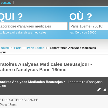
|
 contenu
QUI ?
OÙ ?
x: laboratoire d'analyses médicales
ex: Cergy ou 95000
ccueil
Paris
Paris 16ème
Laboratoires Analyses Medicales
jour
ratoires Analyses Medicales Beausejour -
ratoire d'analyses Paris 16ème
atoires Analyses Medicales Beausejour
- Laboratoire d'analyses
ales
E DU DOCTEUR BLANCHE
Paris 16ème