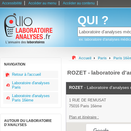
|
|
|
Accessibilité
Accéder au menu
Accéder au contenu
QUI ?
ex: laboratoire d'analyses médic
Accueil
Paris
Paris 16è
NAVIGATION
ROZET - laboratoire d'
Retour à l'accueil
Laboratoire d'analyses
Paris
ROZET
- Laboratoire d'analyses
Laboratoire d'analyses
Paris 16ème
1 RUE DE REMUSAT
75016 Paris 16ème
Plan et itinéraire :
AUTOUR DU LABORATOIRE
D'ANALYSES