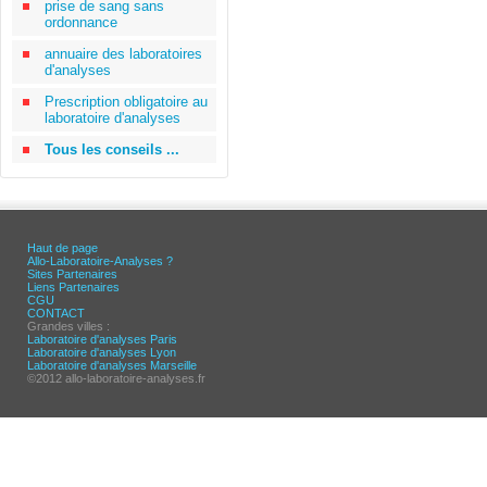
prise de sang sans
ordonnance
annuaire des laboratoires
d'analyses
Prescription obligatoire au
laboratoire d'analyses
Tous les conseils ...
Haut de page
Allo-Laboratoire-Analyses ?
Sites Partenaires
Liens Partenaires
CGU
CONTACT
Grandes villes :
Laboratoire d'analyses Paris
Laboratoire d'analyses Lyon
Laboratoire d'analyses Marseille
©2012 allo-laboratoire-analyses.fr