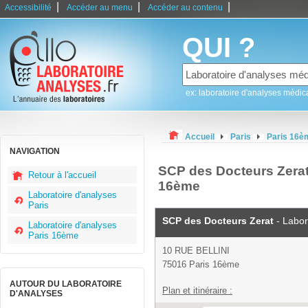
|
|
|
Accessibilité
Accéder au menu
Accéder au contenu
QUI ?
ex: laboratoire d'analyses médic
Accueil
Paris
Paris 16è
NAVIGATION
SCP des Docteurs Zerat 
Retour à l'accueil
16ème
Laboratoire d'analyses
Paris
SCP des Docteurs Zerat
- Labor
Laboratoire d'analyses
Paris 16ème
10 RUE BELLINI
75016 Paris 16ème
AUTOUR DU LABORATOIRE
Plan et itinéraire :
D'ANALYSES