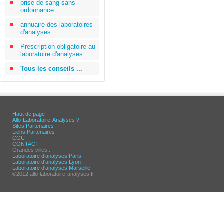
prise de sang sans
ordonnance
annuaire des laboratoires
d'analyses
Prescription obligatoire au
laboratoire d'analyses
Tous les conseils ...
Haut de page
Allo-Laboratoire-Analyses ?
Sites Partenaires
Liens Partenaires
CGU
CONTACT
Grandes villes :
Laboratoire d'analyses Paris
Laboratoire d'analyses Lyon
Laboratoire d'analyses Marseille
©2012 allo-laboratoire-analyses.fr