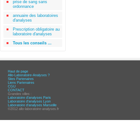
prise de sang sans
ordonnance
annuaire des laboratoires
d'analyses
Prescription obligatoire au
laboratoire d'analyses
Tous les conseils ...
Haut de page
Allo-Laboratoire-Analyses ?
Sites Partenaires
Liens Partenaires
CGU
CONTACT
Grandes villes :
Laboratoire d'analyses Paris
Laboratoire d'analyses Lyon
Laboratoire d'analyses Marseille
©2012 allo-laboratoire-analyses.fr