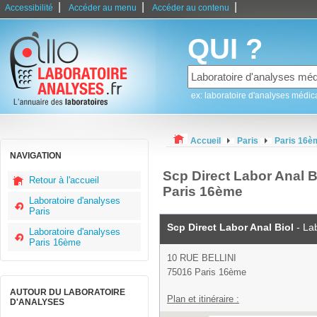
|
|
|
Accessibilité
Accéder au menu
Accéder au contenu
QUI ?
ex: laboratoire d'analyses médic
Accueil
Paris
Paris 16è
NAVIGATION
Scp Direct Labor Anal Bi
Retour à l'accueil
Paris 16ème
Laboratoire d'analyses
Paris
Scp Direct Labor Anal Biol
- La
Laboratoire d'analyses
Paris 16ème
10 RUE BELLINI
75016 Paris 16ème
AUTOUR DU LABORATOIRE
Plan et itinéraire :
D'ANALYSES