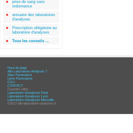
prise de sang sans
ordonnance
annuaire des laboratoires
d'analyses
Prescription obligatoire au
laboratoire d'analyses
Tous les conseils ...
Haut de page
Allo-Laboratoire-Analyses ?
Sites Partenaires
Liens Partenaires
CGU
CONTACT
Grandes villes :
Laboratoire d'analyses Paris
Laboratoire d'analyses Lyon
Laboratoire d'analyses Marseille
©2012 allo-laboratoire-analyses.fr