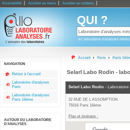
|
|
|
Accessibilité
Accéder au menu
Accéder au contenu
QUI ?
ex: laboratoire d'analyses médic
Accueil
Paris
Paris 16è
NAVIGATION
Selarl Labo Rodin - lab
Retour à l'accueil
Laboratoire d'analyses
Paris
Selarl Labo Rodin
- Laboratoire
Laboratoire d'analyses
Paris 16ème
32 RUE DE L ASSOMPTION
75016 Paris 16ème
Plan et itinéraire :
AUTOUR DU LABORATOIRE
D'ANALYSES