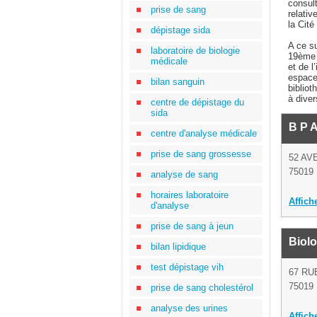
consult
prise de sang
relati
la Cité
dépistage sida
A ce su
laboratoire de biologie
19ème (
médicale
et de l
espace
bilan sanguin
bibliot
à dive
centre de dépistage du
sida
B P 
centre d'analyse médicale
prise de sang grossesse
52 A
75019 
analyse de sang
horaires laboratoire
Affich
d'analyse
prise de sang à jeun
Biolo
bilan lipidique
test dépistage vih
67 RU
75019 
prise de sang cholestérol
analyse des urines
Affich