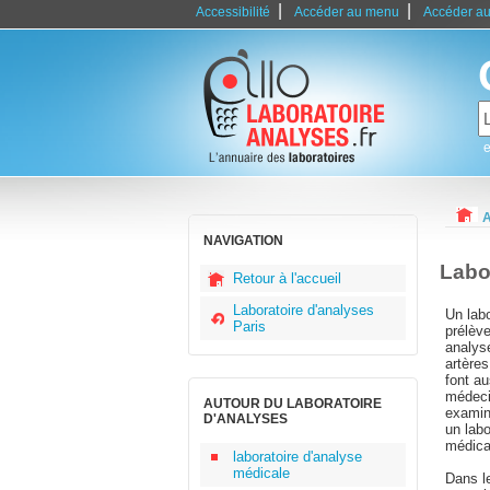
|
|
Accessibilité
Accéder au menu
Accéder au
e
A
NAVIGATION
Labo
Retour à l'accueil
Laboratoire d'analyses
Un labo
Paris
prélèv
analys
artère
font au
médeci
AUTOUR DU LABORATOIRE
examin
D'ANALYSES
un labo
médica
laboratoire d'analyse
médicale
Dans l