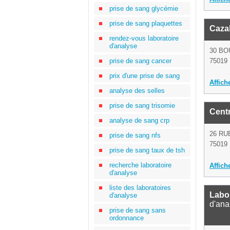
prise de sang glycémie
prise de sang plaquettes
Cazal
rendez-vous laboratoire
d'analyse
30 BO
prise de sang cancer
75019 
prix d'une prise de sang
Affich
analyse des selles
prise de sang trisomie
Cent
analyse de sang crp
26 RU
prise de sang nfs
75019 
prise de sang taux de tsh
recherche laboratoire
Affich
d'analyse
liste des laboratoires
Labor
d'analyse
d'ana
prise de sang sans
ordonnance