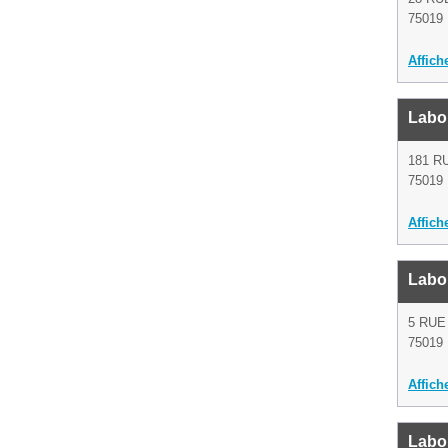
75019 
Affich
Labor
181 R
75019 
Affich
Labo
5 RUE
75019 
Affich
Labo