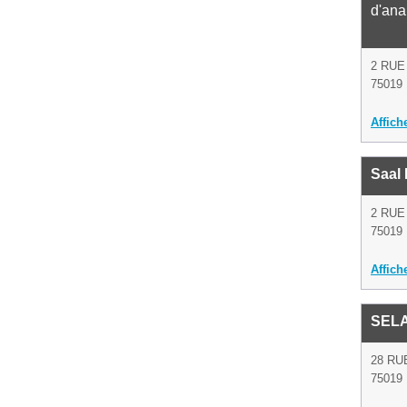
d'ana
2 RUE
75019 
Affich
Saal
2 RUE
75019 
Affich
SEL
28 RU
75019 