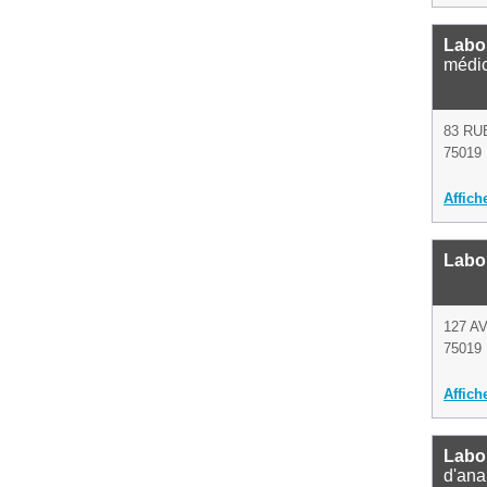
Labor
médi
83 RU
75019 
Affich
Labor
127 A
75019 
Affich
Labor
d'ana