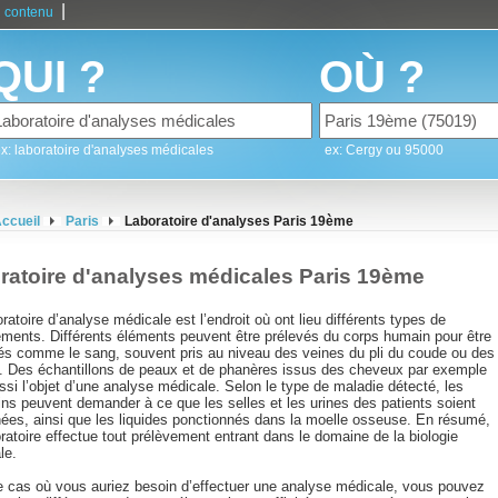
|
 contenu
QUI ?
OÙ ?
x: laboratoire d'analyses médicales
ex: Cergy ou 95000
ccueil
Paris
Laboratoire d'analyses Paris 19ème
ratoire d'analyses médicales Paris 19ème
ratoire d’analyse médicale est l’endroit où ont lieu différents types de
ements. Différents éléments peuvent être prélevés du corps humain pour être
és comme le sang, souvent pris au niveau des veines du pli du coude ou des
s. Des échantillons de peaux et de phanères issus des cheveux par exemple
ssi l’objet d’une analyse médicale. Selon le type de maladie détecté, les
ns peuvent demander à ce que les selles et les urines des patients soient
ées, ainsi que les liquides ponctionnés dans la moelle osseuse. En résumé,
ratoire effectue tout prélèvement entrant dans le domaine de la biologie
le.
e cas où vous auriez besoin d’effectuer une analyse médicale, vous pouvez