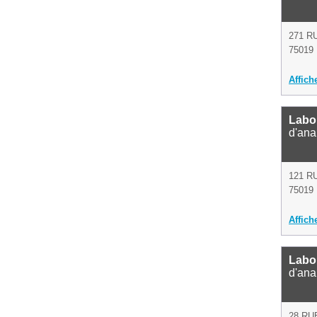
271 R
75019 
Affich
Labo
d'ana
121 R
75019 
Affich
Labo
d'ana
28 RU