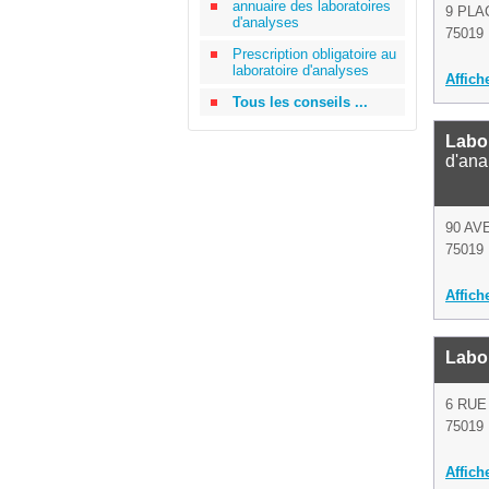
annuaire des laboratoires
9 PLA
d'analyses
75019 
Prescription obligatoire au
laboratoire d'analyses
Affich
Tous les conseils ...
Labo
d'ana
90 AV
75019 
Affich
Labor
6 RU
75019 
Affich