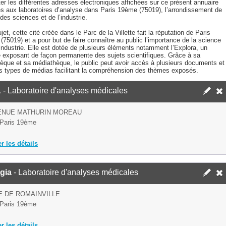
er les différentes adresses électroniques affichées sur ce présent annuaire
ves aux laboratoires d’analyse dans Paris 19ème (75019), l’arrondissement de
 des sciences et de l’industrie.
jet, cette cité créée dans le Parc de la Villette fait la réputation de Paris
75019) et a pour but de faire connaître au public l’importance de la science
’industrie. Elle est dotée de plusieurs éléments notamment l’Explora, un
 exposant de façon permanente des sujets scientifiques. Grâce à sa
hèque et sa médiathèque, le public peut avoir accès à plusieurs documents et
rs types de médias facilitant la compréhension des thèmes exposés.
A
- Laboratoire d'analyses médicales
VENUE MATHURIN MOREAU
Paris 19ème
er les détails
gia
- Laboratoire d'analyses médicales
E DE ROMAINVILLE
Paris 19ème
er les détails