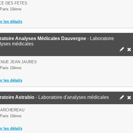
CE DES FETES
Paris 19ème
er les détails
ratoire Analyses Médicales Dauvergne
- Laboratoire
lyses médicales
ENUE JEAN JAURES
Paris 19ème
er les détails
atoire Astrabio
- Laboratoire d'analyses médicales
E ARCHEREAU
Paris 19ème
er les détails