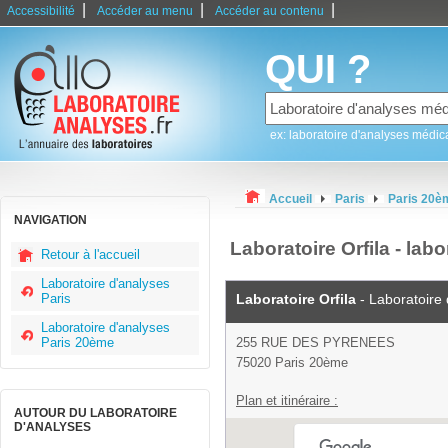
|
|
|
Accessibilité
Accéder au menu
Accéder au contenu
QUI ?
ex: laboratoire d'analyses médic
Accueil
Paris
Paris 20è
NAVIGATION
Laboratoire Orfila - lab
Retour à l'accueil
Laboratoire d'analyses
Paris
Laboratoire Orfila
- Laboratoire
Laboratoire d'analyses
Paris 20ème
255 RUE DES PYRENEES
75020 Paris 20ème
Plan et itinéraire :
AUTOUR DU LABORATOIRE
D'ANALYSES