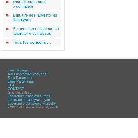
prise de sang sans
ordonnance
annuaire des laboratoires
d'analyses
Prescription obligatoire au
laboratoire d'analyses
Tous les conseils ...
Haut de page
Allo-Laboratoire-Analyses ?
Sites Partenaires
Liens Partenaires
CGU
CONTACT
Grandes villes :
Laboratoire d'analyses Paris
Laboratoire d'analyses Lyon
Laboratoire d'analyses Marseille
©2012 allo-laboratoire-analyses.fr