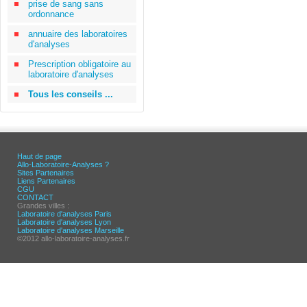
prise de sang sans
ordonnance
annuaire des laboratoires
d'analyses
Prescription obligatoire au
laboratoire d'analyses
Tous les conseils ...
Haut de page
Allo-Laboratoire-Analyses ?
Sites Partenaires
Liens Partenaires
CGU
CONTACT
Grandes villes :
Laboratoire d'analyses Paris
Laboratoire d'analyses Lyon
Laboratoire d'analyses Marseille
©2012 allo-laboratoire-analyses.fr