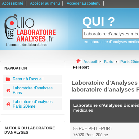
|
|
|
Accessibilité
Accéder au menu
Accéder au contenu
QUI ?
ex: laboratoire d'analyses médic
Accueil
Paris
Paris 20è
Pelleport
NAVIGATION
Retour à l'accueil
Laboratoire d'Analyses 
Laboratoire d'analyses
laboratoire d'analyses 
Paris
Laboratoire d'analyses
Laboratoire d'Analyses Biomédi
Paris 20ème
médicales
AUTOUR DU LABORATOIRE
85 RUE PELLEPORT
D'ANALYSES
75020 Paris 20ème