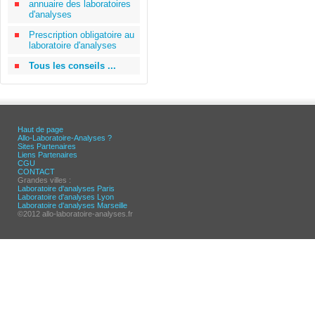
annuaire des laboratoires
d'analyses
Prescription obligatoire au
laboratoire d'analyses
Tous les conseils ...
Haut de page
Allo-Laboratoire-Analyses ?
Sites Partenaires
Liens Partenaires
CGU
CONTACT
Grandes villes :
Laboratoire d'analyses Paris
Laboratoire d'analyses Lyon
Laboratoire d'analyses Marseille
©2012 allo-laboratoire-analyses.fr