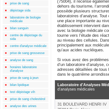
(75004), il recense égalemen
prise de sang
dehors du tourisme, l’arrond
dépistage sida
possède plusieurs structur
laboratoires d’analyse. Tout
laboratoire de biologie
une place importante au nive
médicale
établissement intervient dans
bilan sanguin
avec la biologie médicale c
tourne vers l’étude des réac
centre de dépistage du
sida
au niveau des cellules. Dans
principalement aux molécules
centre d'analyse médicale
qu’aux acides nucléiques.
prise de sang grossesse
Si vous avez des problèmes 
analyse de sang
d’un laboratoire d’analyse, c
horaires laboratoire
adresses détaillées de tous
d'analyse
dans le quatrième arrondiss
prise de sang à jeun
Laboratoire d'Analyses Mé
bilan lipidique
d'analyses médicales
test dépistage vih
prise de sang cholestérol
31 BOULEVARD HENRI IV
analyse des urines