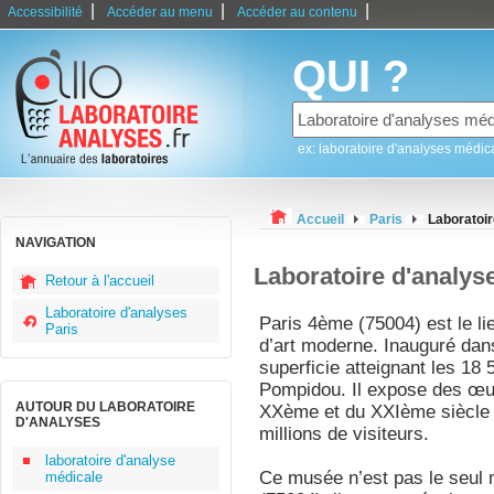
|
|
|
Accessibilité
Accéder au menu
Accéder au contenu
QUI ?
ex: laboratoire d'analyses médic
Accueil
Paris
Laboratoi
NAVIGATION
Laboratoire d'analys
Retour à l'accueil
Laboratoire d'analyses
Paris 4ème (75004) est le l
Paris
d’art moderne. Inauguré da
superficie atteignant les 18
Pompidou. Il expose des œu
AUTOUR DU LABORATOIRE
XXème et du XXIème siècle e
D'ANALYSES
millions de visiteurs.
laboratoire d'analyse
Ce musée n’est pas le seul
médicale