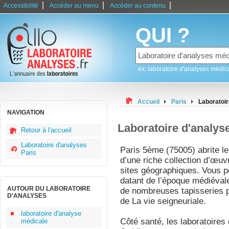
|
|
|
Accessibilité
Accéder au menu
Accéder au contenu
QUI ?
ex: laboratoire d'analyses médic
Accueil
Paris
Laboratoi
NAVIGATION
Laboratoire d'analys
Retour à l'accueil
Laboratoire d'analyses
Paris 5ème (75005) abrite l
Paris
d’une riche collection d’œu
sites géographiques. Vous p
datant de l’époque médiévale
AUTOUR DU LABORATOIRE
de nombreuses tapisseries pa
D'ANALYSES
de La vie seigneuriale.
laboratoire d'analyse
Côté santé, les laboratoires 
médicale