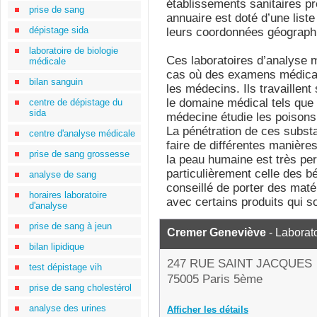
établissements sanitaires pr
prise de sang
annuaire est doté d’une liste
dépistage sida
leurs coordonnées géograph
laboratoire de biologie
Ces laboratoires d’analyse 
médicale
cas où des examens médicaux
bilan sanguin
les médecins. Ils travaillen
le domaine médical tels que l
centre de dépistage du
sida
médecine étudie les poisons
La pénétration de ces subst
centre d'analyse médicale
faire de différentes manière
prise de sang grossesse
la peau humaine est très pe
particulièrement celle des bé
analyse de sang
conseillé de porter des matér
horaires laboratoire
avec certains produits qui s
d'analyse
prise de sang à jeun
Cremer Geneviève
- Laborat
bilan lipidique
247 RUE SAINT JACQUES
test dépistage vih
75005 Paris 5ème
prise de sang cholestérol
analyse des urines
Afficher les détails