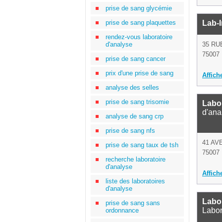
prise de sang glycémie
prise de sang plaquettes
Lab-I
rendez-vous laboratoire
d'analyse
35 R
75007 
prise de sang cancer
prix d'une prise de sang
Affich
analyse des selles
prise de sang trisomie
Labo
d'ana
analyse de sang crp
prise de sang nfs
41 A
prise de sang taux de tsh
75007 
recherche laboratoire
d'analyse
Affich
liste des laboratoires
d'analyse
Labor
prise de sang sans
Labor
ordonnance