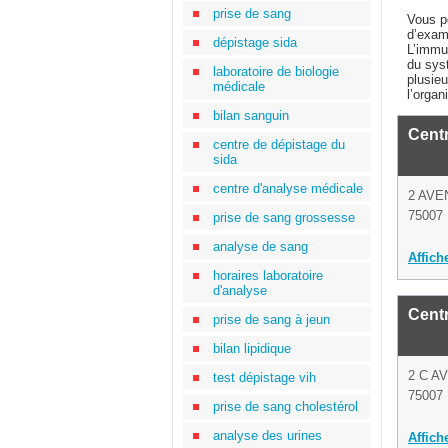
prise de sang
Vous p
d’exam
dépistage sida
L’immun
du sys
laboratoire de biologie
plusie
médicale
l’organ
bilan sanguin
Cent
centre de dépistage du
sida
centre d'analyse médicale
2 AVE
75007 
prise de sang grossesse
analyse de sang
Affich
horaires laboratoire
d'analyse
Cent
prise de sang à jeun
bilan lipidique
2 C A
test dépistage vih
75007 
prise de sang cholestérol
analyse des urines
Affich