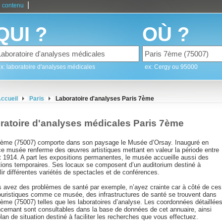
|
 contenu
QUI ?
OÙ ?
x: laboratoire d'analyses médicales
ex: Cergy ou 95000
ccueil
Paris
Laboratoire d'analyses Paris 7ème
ratoire d'analyses médicales Paris 7ème
7ème (75007) comporte dans son paysage le Musée d’Orsay. Inauguré en
ce musée renferme des œuvres artistiques mettant en valeur la période entre
t 1914. A part les expositions permanentes, le musée accueille aussi des
tions temporaires. Ses locaux se composent d’un auditorium destiné à
lir différentes variétés de spectacles et de conférences.
s avez des problèmes de santé par exemple, n’ayez crainte car à côté de ces
touristiques comme ce musée, des infrastructures de santé se trouvent dans
ème (75007) telles que les laboratoires d’analyse. Les coordonnées détaillée
ncernant sont consultables dans la base de données de cet annuaire, ainsi
lan de situation destiné à faciliter les recherches que vous effectuez.