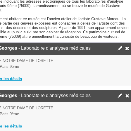
te indiquant les adresses électroniques de tous les laboratoires d’analyse
aris 9ème (75009), l’arrondissement où se trouve le musée de Gustave-
.
ment abritant ce musée est l’ancien atelier de l’artiste Gustave-Moreau. La
e partie des œuvres exposées est consacrée à celles de l’artiste dont des
es, des dessins et des sculptures. A partir de 1991, son appartement devient
ble au public suivi par son cabinet de réception. Ce patrimoine culturel de
ème (75009) attire annuellement la curiosité de beaucoup de visiteurs.
Georges
- Laboratoire d'analyses médicales
E NOTRE DAME DE LORETTE
Paris 9ème
er les détails
Georges
- Laboratoire d'analyses médicales
E NOTRE DAME DE LORETTE
Paris 9ème
er les détails