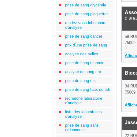
prise de sang glycémie
Assoc
prise de sang plaquettes
d'ana
rendez-vous laboratoire
d'analyse
prise de sang cancer
59 RU
75009 
prix d'une prise de sang
analyse des selles
Affich
prise de sang trisomie
analyse de sang crp
Bioce
prise de sang nfs
34 RU
prise de sang taux de tsh
75009 
recherche laboratoire
d'analyse
Affich
liste des laboratoires
d'analyse
Jesso
prise de sang sans
ordonnance
22 RU