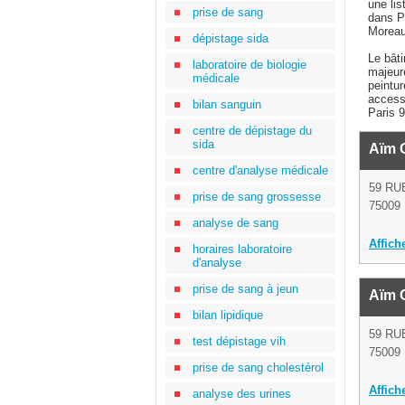
une lis
prise de sang
dans P
Moreau
dépistage sida
Le bâti
laboratoire de biologie
majeur
médicale
peintur
accessi
bilan sanguin
Paris 9
centre de dépistage du
sida
Aïm 
centre d'analyse médicale
59 RU
prise de sang grossesse
75009 
analyse de sang
Affich
horaires laboratoire
d'analyse
prise de sang à jeun
Aïm 
bilan lipidique
59 RU
test dépistage vih
75009 
prise de sang cholestérol
Affich
analyse des urines