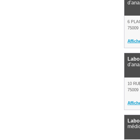
d'ana
6 PLA
75009 
Affich
Labo
d'ana
10 RU
75009 
Affich
Labor
médi