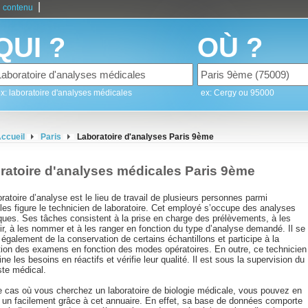
|
 contenu
QUI ?
OÙ ?
x: laboratoire d'analyses médicales
ex: Cergy ou 95000
ccueil
Paris
Laboratoire d'analyses Paris 9ème
ratoire d'analyses médicales Paris 9ème
ratoire d’analyse est le lieu de travail de plusieurs personnes parmi
les figure le technicien de laboratoire. Cet employé s’occupe des analyses
iques. Ses tâches consistent à la prise en charge des prélèvements, à les
lir, à les nommer et à les ranger en fonction du type d’analyse demandé. Il se
également de la conservation de certains échantillons et participe à la
ation des examens en fonction des modes opératoires. En outre, ce technicien
ne les besoins en réactifs et vérifie leur qualité. Il est sous la supervision du
ste médical.
e cas où vous cherchez un laboratoire de biologie médicale, vous pouvez en
r un facilement grâce à cet annuaire. En effet, sa base de données comporte