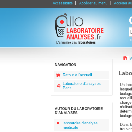
|
|
Accessibilité
Accéder au menu
Accéder au
e
A
NAVIGATION
Labo
Retour à l'accueil
Laboratoire d'analyses
Un labo
Paris
lesquel
biolog
recueil
charge 
réalis
AUTOUR DU LABORATOIRE
détermi
D'ANALYSES
biologi
laboratoire d'analyse
Dans l
médicale
trouve