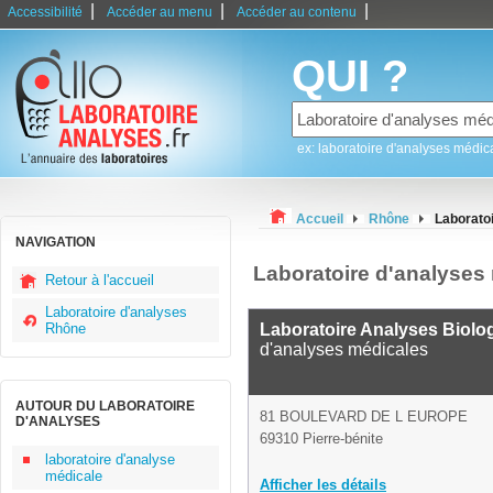
|
|
|
Accessibilité
Accéder au menu
Accéder au contenu
QUI ?
ex: laboratoire d'analyses médic
Accueil
Rhône
Laboratoi
NAVIGATION
Laboratoire d'analyses 
Retour à l'accueil
Laboratoire d'analyses
Rhône
Laboratoire Analyses Biolo
d'analyses médicales
AUTOUR DU LABORATOIRE
81 BOULEVARD DE L EUROPE
D'ANALYSES
69310 Pierre-bénite
laboratoire d'analyse
médicale
Afficher les détails