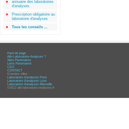
annuaire des laboratoires
d'analyses
Prescription obligatoire au
laboratoire d'analyses
Tous les conseils ...
Haut de page
Allo-Laboratoire-Analyses ?
Sites Partenaires
Liens Partenaires
CGU
CONTACT
Grandes villes :
Laboratoire d'analyses Paris
Laboratoire d'analyses Lyon
Laboratoire d'analyses Marseille
©2012 allo-laboratoire-analyses.fr