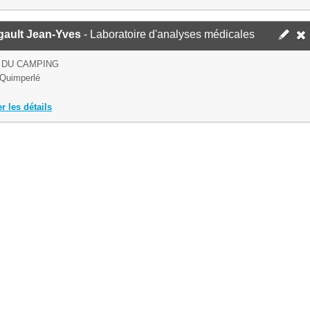
gault Jean-Yves
- Laboratoire d'analyses médicales
 DU CAMPING
Quimperlé
er les détails