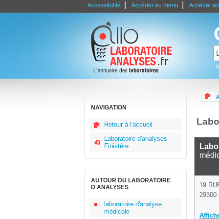
|
|
Accessibilité
Accéder au menu
Accéder au
e
A
NAVIGATION
Labo
Retour à l'accueil
Laboratoire d'analyses
Finistère
Labor
médi
AUTOUR DU LABORATOIRE
19 RU
D'ANALYSES
29300 
laboratoire d'analyse
médicale
Affich