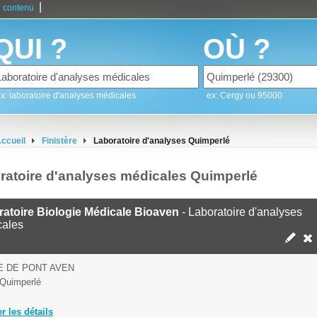
|
 contenu
QUI ?
OÙ ?
x: laboratoire d'analyses médicales
ex: Cergy ou 95000
ccueil
Finistère
Laboratoire d'analyses Quimperlé
ratoire d'analyses médicales Quimperlé
atoire Biologie Médicale Bioaven
- Laboratoire d'analyses
cales
E DE PONT AVEN
Quimperlé
er les détails