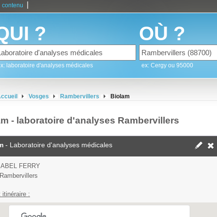
|
 contenu
QUI ?
OÙ ?
x: laboratoire d'analyses médicales
ex: Cergy ou 95000
ccueil
Vosges
Rambervillers
Biolam
am - laboratoire d'analyses Rambervillers
m
- Laboratoire d'analyses médicales
 ABEL FERRY
Rambervillers
 itinéraire :