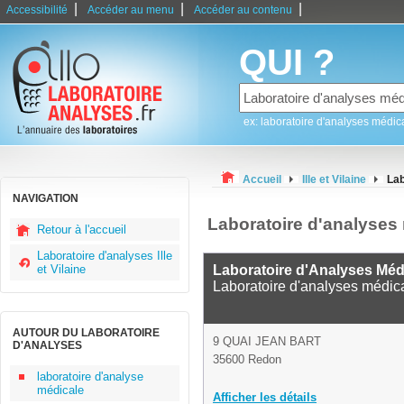
|
|
|
Accessibilité
Accéder au menu
Accéder au contenu
QUI ?
ex: laboratoire d'analyses médic
Accueil
Ille et Vilaine
Lab
NAVIGATION
Laboratoire d'analyses
Retour à l'accueil
Laboratoire d'analyses Ille
et Vilaine
Laboratoire d'Analyses Méd
Laboratoire d'analyses médic
AUTOUR DU LABORATOIRE
9 QUAI JEAN BART
D'ANALYSES
35600 Redon
laboratoire d'analyse
médicale
Afficher les détails