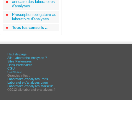
annuaire des laboratoires
d'analyses
Prescription obligatoire au
laboratoire d'analyses
Tous les conseils ...
Haut de page
Allo-Laboratoire-Analyses ?
Sites Partenaires
Liens Partenaires
CGU
CONTACT
Grandes villes :
Laboratoire d'analyses Paris
Laboratoire d'analyses Lyon
Laboratoire d'analyses Marseille
©2012 allo-laboratoire-analyses.fr