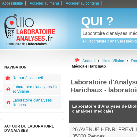
|
|
|
Accessibilité
Accéder au menu
Accéder au contenu
QUI ?
ex: laboratoire d'analyses médic
Accueil
Ille et Vilaine
Re
Médicale Harichaux
NAVIGATION
Retour à l'accueil
Laboratoire d'Analys
Laboratoire d'analyses Ille
Harichaux - laborato
et Vilaine
Laboratoire d'analyses
Rennes
Laboratoire d'Analyses de Bio
d'analyses médicales
AUTOUR DU LABORATOIRE
26 AVENUE HENRI FREVIL
D'ANALYSES
35000 Rennes