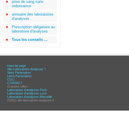
prise de sang sans
ordonnance
annuaire des laboratoires
d'analyses
Prescription obligatoire au
laboratoire d'analyses
Tous les conseils ...
Haut de page
Allo-Laboratoire-Analyses ?
Sites Partenaires
Liens Partenaires
CGU
CONTACT
Grandes villes :
Laboratoire d'analyses Paris
Laboratoire d'analyses Lyon
Laboratoire d'analyses Marseille
©2012 allo-laboratoire-analyses.fr