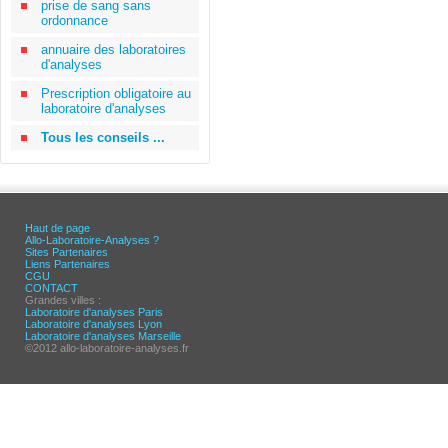
prise de sang sans
ordonnance
annuaire des laboratoires
d'analyses
Prescription obligatoire au
laboratoire d'analyses
Tous les conseils ...
Haut de page
Allo-Laboratoire-Analyses ?
Sites Partenaires
Liens Partenaires
CGU
CONTACT
Grandes villes :
Laboratoire d'analyses Paris
Laboratoire d'analyses Lyon
Laboratoire d'analyses Marseille
©2012 allo-laboratoire-analyses.fr