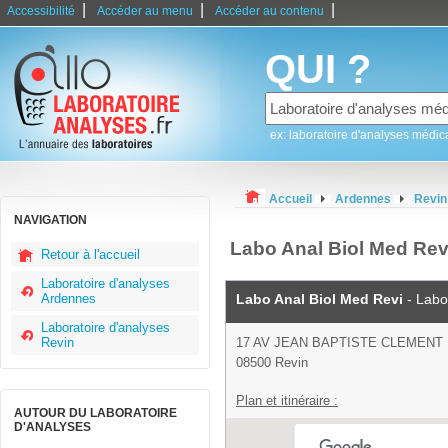
|
|
|
Accessibilité
Accéder au menu
Accéder au contenu
QUI ?
ex: laboratoire d'analyses médic
Accueil
Ardennes
Revin
NAVIGATION
Labo Anal Biol Med Revi
Retour à l'accueil
Laboratoire d'analyses
Ardennes
Labo Anal Biol Med Revi
- Labo
Laboratoire d'analyses
Revin
17 AV JEAN BAPTISTE CLEMENT
08500 Revin
Plan et itinéraire :
AUTOUR DU LABORATOIRE
D'ANALYSES