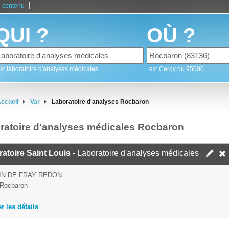
|
 contenu
QUI ?
OÙ ?
x: laboratoire d'analyses médicales
ex: Cergy ou 95000
ccueil
Var
Laboratoire d'analyses Rocbaron
ratoire d'analyses médicales Rocbaron
atoire Saint Louis
- Laboratoire d'analyses médicales
IN DE FRAY REDON
 Rocbaron
er les détails