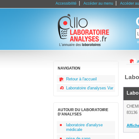
|
|
Accessibilité
Accéder au menu
Accéder au
e
A
NAVIGATION
Labo
Retour à l'accueil
Laboratoire d'analyses Var
Labor
CHEM
AUTOUR DU LABORATOIRE
83136
D'ANALYSES
laboratoire d'analyse
Affich
médicale
prise de sang