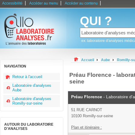
|
|
|
Accessibilité
Accéder au menu
Accéder au contenu
QUI ?
ex: laboratoire d'analyses médic
Accueil
Aube
Romilly-su
NAVIGATION
Préau Florence - labora
Retour à l'accueil
seine
Laboratoire d'analyses
Aube
Préau Florence
- Laboratoire d'
Laboratoire d'analyses
Romilly-sur-seine
51 RUE CARNOT
10100 Romilly-sur-seine
AUTOUR DU LABORATOIRE
Plan et itinéraire :
D'ANALYSES