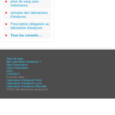
prise de sang sans
ordonnance
annuaire des laboratoires
d'analyses
Prescription obligatoire au
laboratoire d'analyses
Tous les conseils ...
Haut de page
Allo-Laboratoire-Analyses ?
Sites Partenaires
Liens Partenaires
CGU
CONTACT
Grandes villes :
Laboratoire d'analyses Paris
Laboratoire d'analyses Lyon
Laboratoire d'analyses Marseille
©2012 allo-laboratoire-analyses.fr