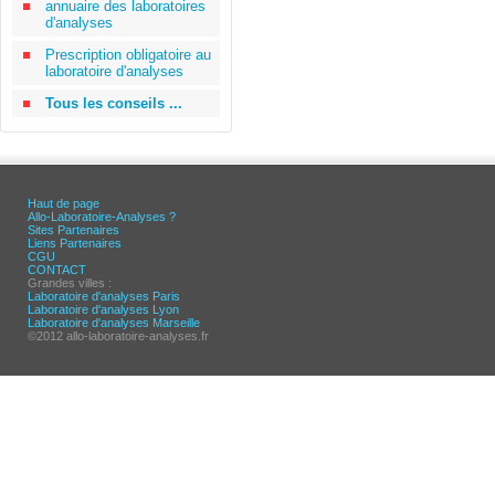
annuaire des laboratoires
d'analyses
Prescription obligatoire au
laboratoire d'analyses
Tous les conseils ...
Haut de page
Allo-Laboratoire-Analyses ?
Sites Partenaires
Liens Partenaires
CGU
CONTACT
Grandes villes :
Laboratoire d'analyses Paris
Laboratoire d'analyses Lyon
Laboratoire d'analyses Marseille
©2012 allo-laboratoire-analyses.fr