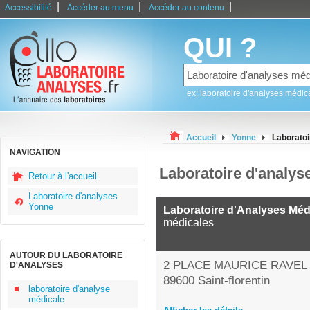
|
|
|
Accessibilité
Accéder au menu
Accéder au contenu
QUI ?
ex: laboratoire d'analyses médic
Accueil
Yonne
Laboratoi
NAVIGATION
Laboratoire d'analyse
Retour à l'accueil
Laboratoire d'analyses
Yonne
Laboratoire d'Analyses Méd
médicales
AUTOUR DU LABORATOIRE
2 PLACE MAURICE RAVEL
D'ANALYSES
89600 Saint-florentin
laboratoire d'analyse
médicale