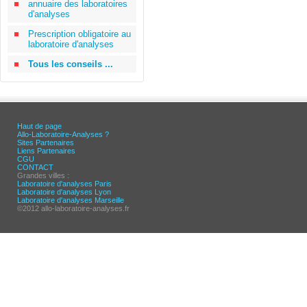
annuaire des laboratoires
d'analyses
Prescription obligatoire au
laboratoire d'analyses
Tous les conseils ...
Haut de page
Allo-Laboratoire-Analyses ?
Sites Partenaires
Liens Partenaires
CGU
CONTACT
Grandes villes :
Laboratoire d'analyses Paris
Laboratoire d'analyses Lyon
Laboratoire d'analyses Marseille
©2012 allo-laboratoire-analyses.fr