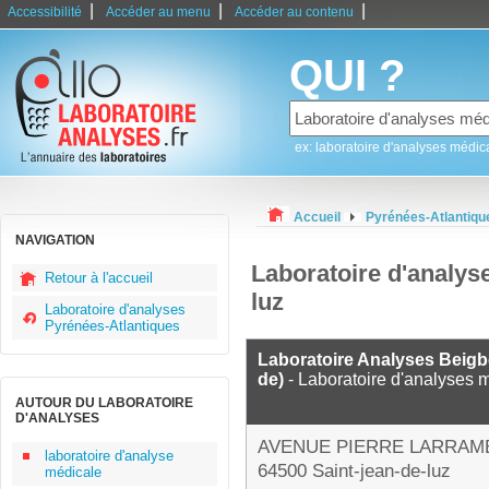
|
|
|
Accessibilité
Accéder au menu
Accéder au contenu
QUI ?
ex: laboratoire d'analyses médic
Accueil
Pyrénées-Atlantiqu
NAVIGATION
Laboratoire d'analys
Retour à l'accueil
luz
Laboratoire d'analyses
Pyrénées-Atlantiques
Laboratoire Analyses Beigb
de)
- Laboratoire d'analyses 
AUTOUR DU LABORATOIRE
D'ANALYSES
AVENUE PIERRE LARRAM
laboratoire d'analyse
64500 Saint-jean-de-luz
médicale