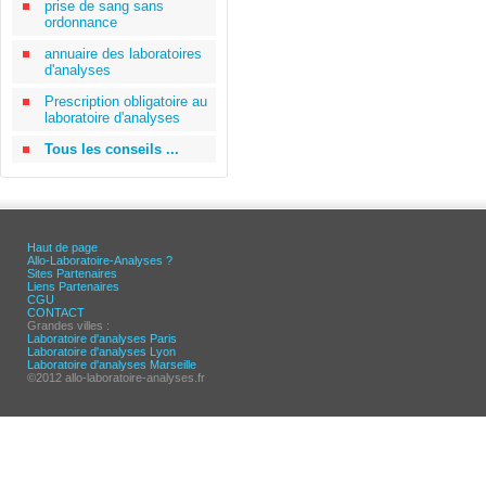
prise de sang sans
ordonnance
annuaire des laboratoires
d'analyses
Prescription obligatoire au
laboratoire d'analyses
Tous les conseils ...
Haut de page
Allo-Laboratoire-Analyses ?
Sites Partenaires
Liens Partenaires
CGU
CONTACT
Grandes villes :
Laboratoire d'analyses Paris
Laboratoire d'analyses Lyon
Laboratoire d'analyses Marseille
©2012 allo-laboratoire-analyses.fr