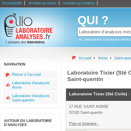
|
|
|
Accessibilité
Accéder au menu
Accéder au contenu
QUI ?
ex: laboratoire d'analyses médic
Accueil
Aisne
Saint-que
NAVIGATION
Laboratoire Tixier (Sté C
Retour à l'accueil
Saint-quentin
Laboratoire d'analyses
Aisne
Laboratoire Tixier (Sté Civile)
-
Laboratoire d'analyses
Saint-quentin
17 RUE SAINT ANDRE
02100 Saint-quentin
AUTOUR DU LABORATOIRE
Plan et itinéraire :
D'ANALYSES