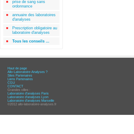
prise de sang sans
ordonnance
annuaire des laboratoires
d'analyses
Prescription obligatoire au
laboratoire d'analyses
Tous les conseils ...
Haut de page
Allo-Laboratoire-Analyses ?
Sites Partenaires
Liens Partenaires
CGU
CONTACT
Grandes villes :
Laboratoire d'analyses Paris
Laboratoire d'analyses Lyon
Laboratoire d'analyses Marseille
©2012 allo-laboratoire-analyses.fr