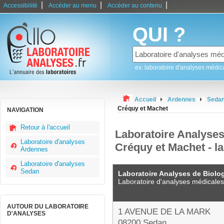
|
|
|
Accessibilité
Accéder au menu
Accéder au contenu
QUI ?
ex: laboratoire d'analyses médic
Accueil
Ardennes
Seda
Créquy et Machet
NAVIGATION
Retour à l'accueil
Laboratoire Analyses
Laboratoire d'analyses
Créquy et Machet - l
Ardennes
Laboratoire d'analyses
Sedan
Laboratoire Analyses de Biolo
Laboratoire d'analyses médicales
AUTOUR DU LABORATOIRE
1 AVENUE DE LA MARK
D'ANALYSES
08200 Sedan