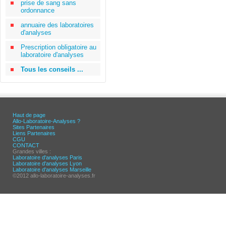
prise de sang sans
ordonnance
annuaire des laboratoires
d'analyses
Prescription obligatoire au
laboratoire d'analyses
Tous les conseils ...
Haut de page
Allo-Laboratoire-Analyses ?
Sites Partenaires
Liens Partenaires
CGU
CONTACT
Grandes villes :
Laboratoire d'analyses Paris
Laboratoire d'analyses Lyon
Laboratoire d'analyses Marseille
©2012 allo-laboratoire-analyses.fr