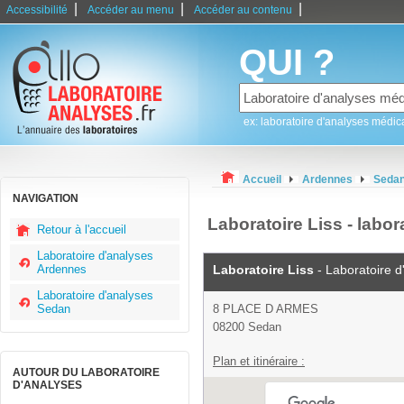
|
|
|
Accessibilité
Accéder au menu
Accéder au contenu
QUI ?
ex: laboratoire d'analyses médic
Accueil
Ardennes
Seda
NAVIGATION
Laboratoire Liss - labo
Retour à l'accueil
Laboratoire d'analyses
Ardennes
Laboratoire Liss
- Laboratoire d
Laboratoire d'analyses
Sedan
8 PLACE D ARMES
08200 Sedan
Plan et itinéraire :
AUTOUR DU LABORATOIRE
D'ANALYSES