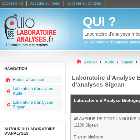
|
|
|
Accessibilité
Accéder au menu
Accéder au contenu
QUI ?
ex: laboratoire d'analyses médic
Accueil
Aude
Sigean
NAVIGATION
Laboratoire d'Analyse B
Retour à l'accueil
d'analyses Sigean
Laboratoire d'analyses
Aude
Laboratoire d'Analyse Biologi
Laboratoire d'analyses
Sigean
46 AVENUE DE PORT LA NOUVEL
11130 Sigean
AUTOUR DU LABORATOIRE
D'ANALYSES
Plan et itinéraire :