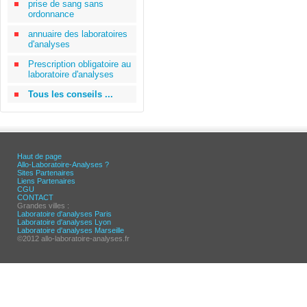
prise de sang sans
ordonnance
annuaire des laboratoires
d'analyses
Prescription obligatoire au
laboratoire d'analyses
Tous les conseils ...
Haut de page
Allo-Laboratoire-Analyses ?
Sites Partenaires
Liens Partenaires
CGU
CONTACT
Grandes villes :
Laboratoire d'analyses Paris
Laboratoire d'analyses Lyon
Laboratoire d'analyses Marseille
©2012 allo-laboratoire-analyses.fr