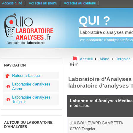
|
|
|
Accessibilité
Accéder au menu
Accéder au contenu
QUI ?
ex: laboratoire d'analyses médic
Accueil
Aisne
Tergnier
Hélin
NAVIGATION
Retour à l'accueil
Laboratoire d'Analyses 
Laboratoire d'analyses
laboratoire d'analyses 
Aisne
Laboratoire d'analyses
Laboratoire d'Analyses Médica
Tergnier
médicales
AUTOUR DU LABORATOIRE
110 BOULEVARD GAMBETTA
D'ANALYSES
02700 Tergnier