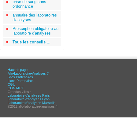
prise de sang sans
ordonnance
annuaire des laboratoires
d'analyses
Prescription obligatoire au
laboratoire d'analyses
Tous les conseils ...
Haut de page
Allo-Laboratoire-Analyses ?
Sites Partenaires
Liens Partenaires
CGU
CONTACT
Grandes villes :
Laboratoire d'analyses Paris
Laboratoire d'analyses Lyon
Laboratoire d'analyses Marseille
©2012 allo-laboratoire-analyses.fr