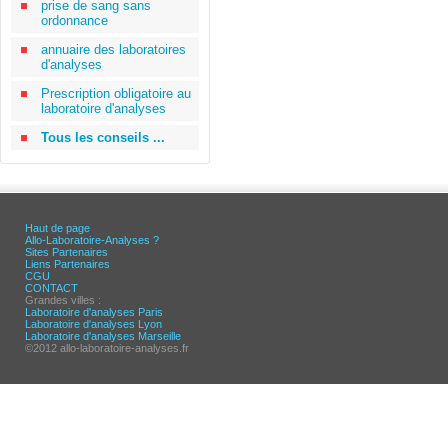
prise de sang sans
ordonnance
annuaire des laboratoires
d'analyses
Prescription obligatoire au
laboratoire d'analyses
Tous les conseils ...
Haut de page
Allo-Laboratoire-Analyses ?
Sites Partenaires
Liens Partenaires
CGU
CONTACT
Grandes villes :
Laboratoire d'analyses Paris
Laboratoire d'analyses Lyon
Laboratoire d'analyses Marseille
©2012 allo-laboratoire-analyses.fr