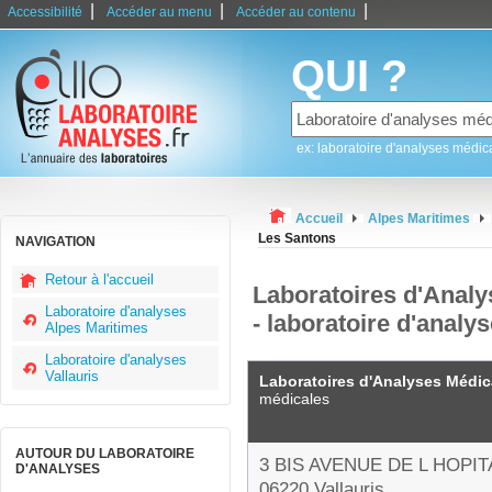
|
|
|
Accessibilité
Accéder au menu
Accéder au contenu
QUI ?
ex: laboratoire d'analyses médic
Accueil
Alpes Maritimes
Les Santons
NAVIGATION
Retour à l'accueil
Laboratoires d'Anal
Laboratoire d'analyses
- laboratoire d'analys
Alpes Maritimes
Laboratoire d'analyses
Vallauris
Laboratoires d'Analyses Médi
médicales
AUTOUR DU LABORATOIRE
3 BIS AVENUE DE L HOPIT
D'ANALYSES
06220 Vallauris