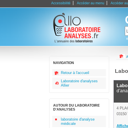
|
|
Accessibilité
Accéder au menu
Accéder au
e
A
NAVIGATION
Labo
Retour à l'accueil
Laboratoire d'analyses
Allier
Labo
d'ana
AUTOUR DU LABORATOIRE
4 PLA
D'ANALYSES
03150 
laboratoire d'analyse
médicale
Affich