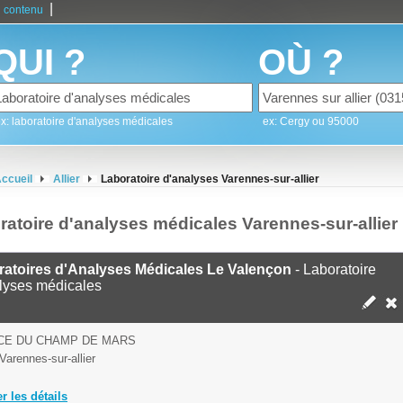
|
 contenu
QUI ?
OÙ ?
x: laboratoire d'analyses médicales
ex: Cergy ou 95000
ccueil
Allier
Laboratoire d'analyses Varennes-sur-allier
ratoire d'analyses médicales Varennes-sur-allier
ratoires d'Analyses Médicales Le Valençon
- Laboratoire
lyses médicales
CE DU CHAMP DE MARS
Varennes-sur-allier
er les détails