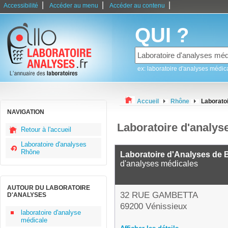
|
|
|
Accessibilité
Accéder au menu
Accéder au contenu
QUI ?
ex: laboratoire d'analyses médic
Accueil
Rhône
Laborato
NAVIGATION
Laboratoire d'analys
Retour à l'accueil
Laboratoire d'analyses
Rhône
Laboratoire d'Analyses de 
d'analyses médicales
AUTOUR DU LABORATOIRE
32 RUE GAMBETTA
D'ANALYSES
69200 Vénissieux
laboratoire d'analyse
médicale