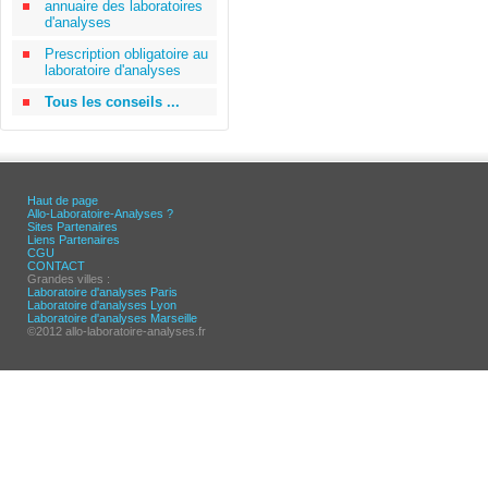
annuaire des laboratoires
d'analyses
Prescription obligatoire au
laboratoire d'analyses
Tous les conseils ...
Haut de page
Allo-Laboratoire-Analyses ?
Sites Partenaires
Liens Partenaires
CGU
CONTACT
Grandes villes :
Laboratoire d'analyses Paris
Laboratoire d'analyses Lyon
Laboratoire d'analyses Marseille
©2012 allo-laboratoire-analyses.fr