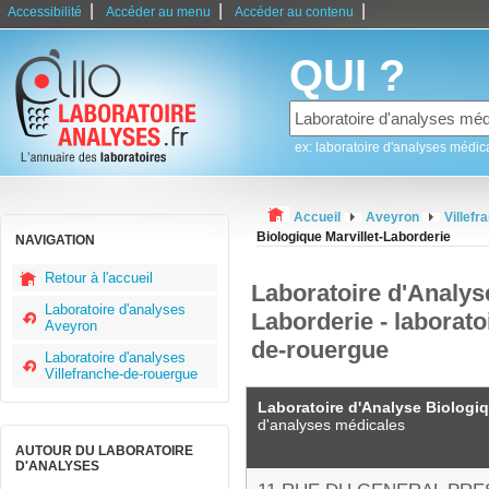
|
|
|
Accessibilité
Accéder au menu
Accéder au contenu
QUI ?
ex: laboratoire d'analyses médic
Accueil
Aveyron
Villef
Biologique Marvillet-Laborderie
NAVIGATION
Retour à l'accueil
Laboratoire d'Analyse
Laboratoire d'analyses
Laborderie - laborato
Aveyron
de-rouergue
Laboratoire d'analyses
Villefranche-de-rouergue
Laboratoire d'Analyse Biologiq
d'analyses médicales
AUTOUR DU LABORATOIRE
D'ANALYSES