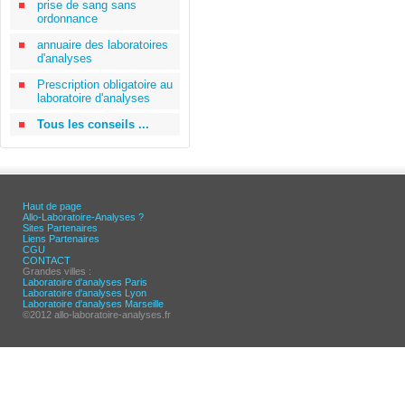
prise de sang sans
ordonnance
annuaire des laboratoires
d'analyses
Prescription obligatoire au
laboratoire d'analyses
Tous les conseils ...
Haut de page
Allo-Laboratoire-Analyses ?
Sites Partenaires
Liens Partenaires
CGU
CONTACT
Grandes villes :
Laboratoire d'analyses Paris
Laboratoire d'analyses Lyon
Laboratoire d'analyses Marseille
©2012 allo-laboratoire-analyses.fr