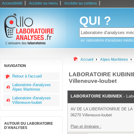
|
|
|
Accessibilité
Accéder au menu
Accéder au contenu
QUI ?
ex: laboratoire d'analyses médic
Accueil
Alpes Maritimes
NAVIGATION
LABORATOIRE KUBINIEK 
Retour à l'accueil
Villeneuve-loubet
Laboratoire d'analyses
Alpes Maritimes
LABORATOIRE KUBINIEK
- Lab
Laboratoire d'analyses
Villeneuve-loubet
AV DE LA LIBERATIONRUE DE LA
06270 Villeneuve-loubet
AUTOUR DU LABORATOIRE
Plan et itinéraire :
D'ANALYSES