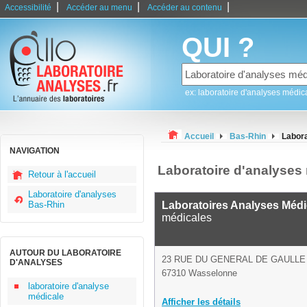
|
|
|
Accessibilité
Accéder au menu
Accéder au contenu
QUI ?
ex: laboratoire d'analyses médic
Accueil
Bas-Rhin
Labor
NAVIGATION
Laboratoire d'analyse
Retour à l'accueil
Laboratoire d'analyses
Bas-Rhin
Laboratoires Analyses Méd
médicales
AUTOUR DU LABORATOIRE
23 RUE DU GENERAL DE GAULLE
D'ANALYSES
67310 Wasselonne
laboratoire d'analyse
médicale
Afficher les détails