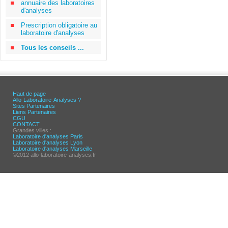
annuaire des laboratoires
d'analyses
Prescription obligatoire au
laboratoire d'analyses
Tous les conseils ...
Haut de page
Allo-Laboratoire-Analyses ?
Sites Partenaires
Liens Partenaires
CGU
CONTACT
Grandes villes :
Laboratoire d'analyses Paris
Laboratoire d'analyses Lyon
Laboratoire d'analyses Marseille
©2012 allo-laboratoire-analyses.fr