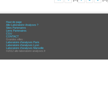
Haut de page
Allo-Laboratoire-Analyses ?
Sites Partenaires
Liens Partenaires
CGU
CONTACT
Grandes villes :
Laboratoire d'analyses Paris
Laboratoire d'analyses Lyon
Laboratoire d'analyses Marseille
©2012 allo-laboratoire-analyses.fr