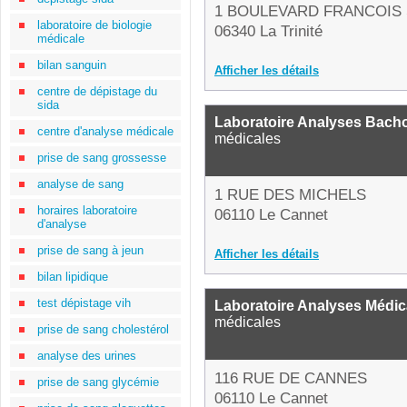
1 BOULEVARD FRANCOIS
laboratoire de biologie
06340 La Trinité
médicale
bilan sanguin
Afficher les détails
centre de dépistage du
sida
Laboratoire Analyses Bach
centre d'analyse médicale
médicales
prise de sang grossesse
analyse de sang
1 RUE DES MICHELS
horaires laboratoire
06110 Le Cannet
d'analyse
prise de sang à jeun
Afficher les détails
bilan lipidique
test dépistage vih
Laboratoire Analyses Médic
médicales
prise de sang cholestérol
analyse des urines
116 RUE DE CANNES
prise de sang glycémie
06110 Le Cannet