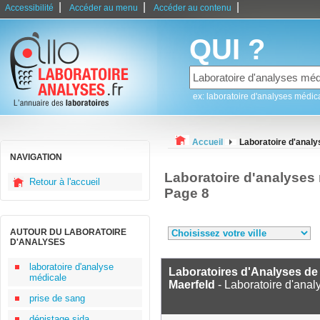
|
|
|
Accessibilité
Accéder au menu
Accéder au contenu
QUI ?
ex: laboratoire d'analyses médic
Accueil
Laboratoire d'anal
NAVIGATION
Laboratoire d'analyses
Retour à l'accueil
Page 8
AUTOUR DU LABORATOIRE
D'ANALYSES
laboratoire d'analyse
Laboratoires d'Analyses de 
médicale
Maerfeld
- Laboratoire d'ana
prise de sang
dépistage sida